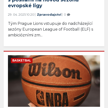
evropské ligy
29. 04. 2025 10:20
Zpravodajství
0
Tým Prague Lions vstupuje do nadcházející
sezóny European League of Football (ELF) s
ambiciózními zm...
BASKETBAL