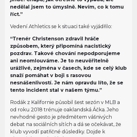
nedělal jsem to úmyslně. Nevím, co k tomu
říct.”
Vedení Athletics se k situaci také vyjádřilo:
“Trenér Christenson zdravil hráče
způsobem, který připomíná nacistický
pozdrav. Takové chování nepodporujeme
ani neomlouváme. Je to neuvěřitelně
urážlivé, zejména v časech, kde se celý klub
snaží pomáhat v boji s rasovou
nesnášenlivostí. Je nám opravdu líto, že se
tento incident stal v našem týmu.”
Rodák z Kalifornie působil šest sezón v MLB a
od roku 2018 trénuje oaklandská Áčka. Jeho
nevhodné gesto je předmětem vášnivých
debat na sociálních sítích a dá se očekávat, že
klub vyvodí patřičné důsledky. Dojde k