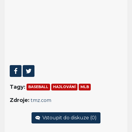
Tagy:
BASEBALL
HAJLOVÁNÍ
MLB
Zdroje:
tmz.com
Vstoupit do diskuze (
0
)