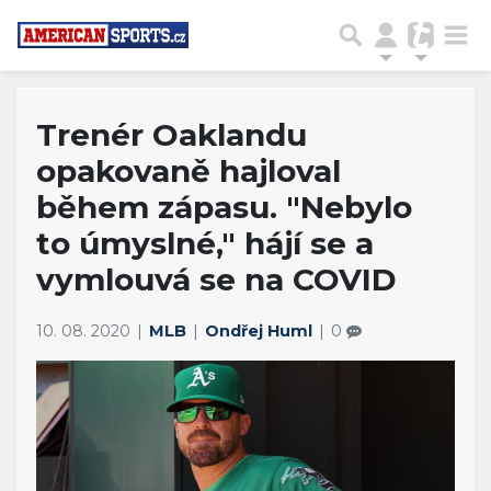
Trenér Oaklandu
opakovaně hajloval
během zápasu. "Nebylo
to úmyslné," hájí se a
vymlouvá se na COVID
10. 08. 2020
MLB
Ondřej Huml
0