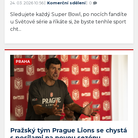
24. 03. 2026 10:56
Komerční sdělení
0
Sledujete každý Super Bowl, po nocích fandíte
u Světové série a říkáte si, že byste tenhle sport
cht...
PRAHA
Pražský tým Prague Lions se chystá
s posilami na novou sezónu