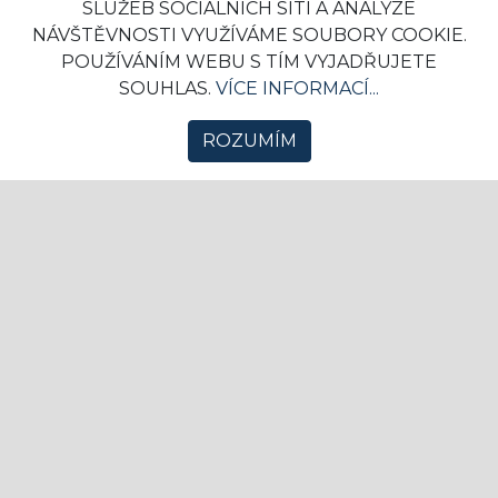
SLUŽEB SOCIÁLNÍCH SÍTÍ A ANALÝZE
NÁVŠTĚVNOSTI VYUŽÍVÁME SOUBORY COOKIE.
Stručná historie nejoblíbenějších
POUŽÍVÁNÍM WEBU S TÍM VYJADŘUJETE
sportů USA
SOUHLAS.
VÍCE INFORMACÍ...
04. 02. 2025 10:24
Komerční sdělení
0
ROZUMÍM
Spojené státy americké jsou zemí s bohatou
sportovní kulturou, přičemž sport hraje
důležitou roli na...
RANDE