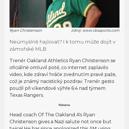
Ryan Christenson
zdroj: www.cbssports.com
Neúmyslně hajlovat? I k tomu může dojít v
zámořské MLB.
Trenér Oakland Athletics Ryan Christenson se
oficiálně omluvil poté, co internet zaplavilo
video, kde zdraví hráče zvednutím pravé paže,
což je známý nacistický pozdrav. Trenér gesto
použil při víkendové výhře 6:4 nad týmem
Texas Rangers.
Head coach Of The Oakland A's Ryan
Christenson gives a Nazi salute not once but
twice! He has since apologized this AM using