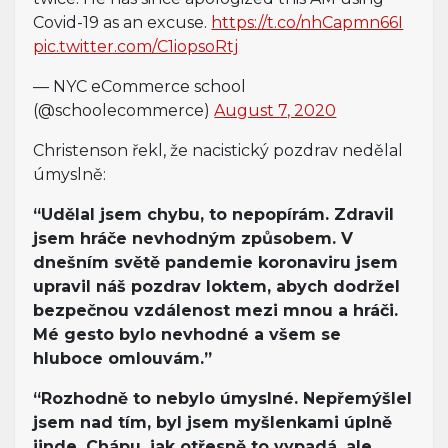
Covid-19 as an excuse.
https://t.co/nhCapmn66I
pic.twitter.com/C1iopsoRtj
— NYC eCommerce school
(@schoolecommerce)
August 7, 2020
Christenson řekl, že nacistický pozdrav nedělal
úmyslně:
“Udělal jsem chybu, to nepopírám. Zdravil
jsem hráče nevhodným způsobem. V
dnešním světě pandemie koronaviru jsem
upravil náš pozdrav loktem, abych dodržel
bezpečnou vzdálenost mezi mnou a hráči.
Mé gesto bylo nevhodné a všem se
hluboce omlouvám.”
“Rozhodně to nebylo úmyslné. Nepřemýšlel
jsem nad tím, byl jsem myšlenkami úplně
jinde. Chápu, jak otřesně to vypadá, ale