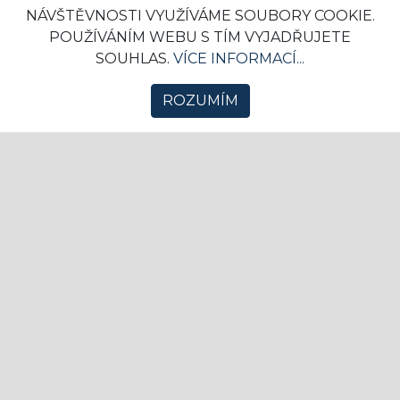
NÁVŠTĚVNOSTI VYUŽÍVÁME SOUBORY COOKIE.
POUŽÍVÁNÍM WEBU S TÍM VYJADŘUJETE
SOUHLAS.
VÍCE INFORMACÍ...
ROZUMÍM
"Pokud nechtějí stát při hymně, ať
nehrají vůbec," říká Donald Trump a
označil hráče za pokrytce
14. 08. 2020 07:31
NFL
4
Donald Trump si opět neodpustil poznámky k
protestům v americkém profesionálním sportu.
Hráče NBA do...
NHL