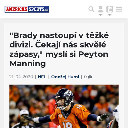
"Brady nastoupí v těžké
divizi. Čekají nás skvělé
zápasy," myslí si Peyton
Manning
21. 04. 2020
NFL
Ondřej Huml
0