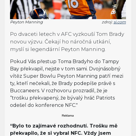
Peyton Manning
zdroj:
si.com
Po dvaceti letech v AFC vyzkouší Tom Brady
novou výzvu. Čekají ho náročná utkání,
myslí si legendární Peyton Manning.
Pokud Vás přestup Toma Bradyho do Tampy
Bay překvapil, nejste v tom sami. Dvojnásobný
vítěz Super Bowlu Peyton Manning patří mezi
ty, kteří nečekali, že Brady podepíše právě s
Buccaneers. V rozhovoru prozradil, že je
“trošku překvapený, že bývalý hráč Patriots
odešel do konference NFC."
“Bylo to zajímavé rozhodnutí. Trošku mě
překvapilo, že si vybral NFC. Vždy jsem