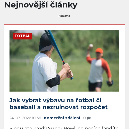
Nejnovější články
FOTBAL
Jak vybrat výbavu na fotbal či
baseball a nezruinovat rozpočet
24. 03. 2026 10:56
Komerční sdělení
0
Sledujete každý Super Bowl, po nocích fandíte