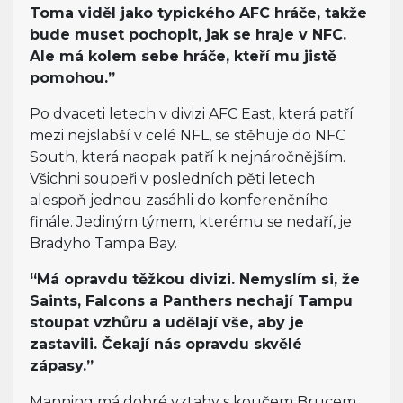
Toma viděl jako typického AFC hráče, takže
bude muset pochopit, jak se hraje v NFC.
Ale má kolem sebe hráče, kteří mu jistě
pomohou.”
Po dvaceti letech v divizi AFC East, která patří
mezi nejslabší v celé NFL, se stěhuje do NFC
South, která naopak patří k nejnáročnějším.
Všichni soupeři v posledních pěti letech
alespoň jednou zasáhli do konferenčního
finále. Jediným týmem, kterému se nedaří, je
Bradyho Tampa Bay.
“Má opravdu těžkou divizi. Nemyslím si, že
Saints, Falcons a Panthers nechají Tampu
stoupat vzhůru a udělají vše, aby je
zastavili. Čekají nás opravdu skvělé
zápasy.”
Manning má dobré vztahy s koučem Brucem