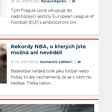
29. 04. 2025 10:20
Zpravodajství
0
Tým Prague Lions vstupuje do
nadcházející sezóny European League of
Football (ELF) s ambiciózními zm...
Rekordy NBA, o kterých jste
možná ani nevěděli
12. 03. 2025 09:25
Komerční sdělení
0
Basketbal neláká tolik jako fotbal nebo
hokej, to ale neznamená, že se v něm nic
neděje. Třeba takov...