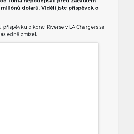
 proč Toma nepodepsali před začátkem
 miliónů dolarů. Viděli jste příspěvek o
U příspěvku o konci Riverse v LA Chargers se
 následně zmizel.