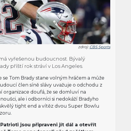
zdroj:
CBS Sports
nemá vyřešenou budoucnost. Bývalý
dy příští rok stráví v Los Angeles.
éře se Tom Brady stane volným hráčem a může
doucí člen síně slávy uvažuje o odchodu z
í organizace doufá, že se domluví na
oušci, ale i odborníci si nedokáží Bradyho
ý skvělý tight end a vítěz dvou Super Bowlu
ázoru.
atrioti jsou připraveni jít dál a otevřít