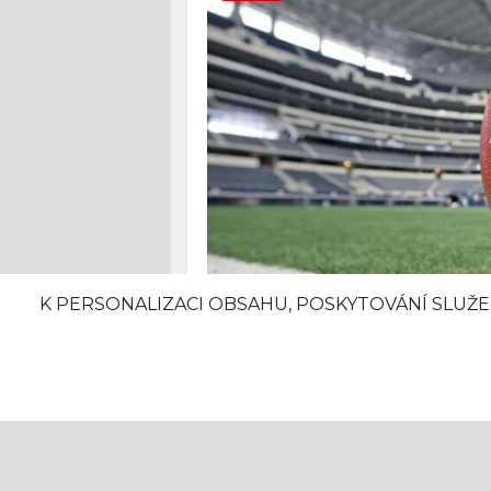
K PERSONALIZACI OBSAHU, POSKYTOVÁNÍ SLUŽE
Stručná historie nejoblí
04. 02. 2025 10:24
Komerční sdělení
Spojené státy americké jsou zem