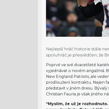
Nejlepší hráč historie stále 
spoluhráč je přesvědčen, že Bra
Poprvé ve své dvacetileté kari
vyjednávat o novém angažmá. Bu
New England Patriots, ale veden
prodloužení kontraktu. Nejen fan
představit v jiném dresu. Býval
Christian Fauria je však jiného n
“Myslím, že už je rozhodnuto. P