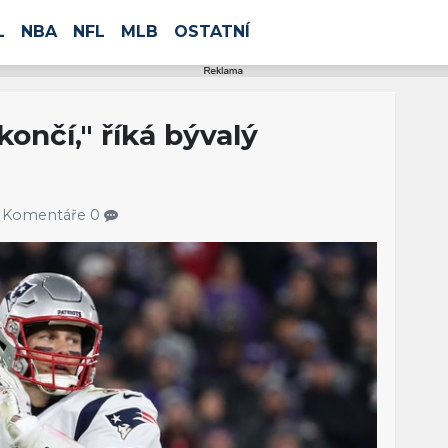
L
NBA
NFL
MLB
OSTATNÍ
končí," říká bývalý
0