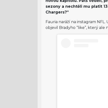
novou kapitolu. Pats věděli,
sezony a nechtěli mu platit 13
Chargers?”
Fauria naráží na instagram NFL. 
objevil Bradyho “like”, který ale