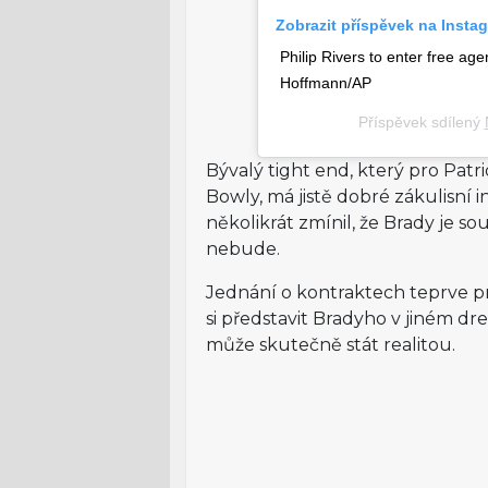
Zobrazit příspěvek na Insta
Philip Rivers to enter free ag
Hoffmann/AP
Příspěvek sdílený
Bývalý tight end, který pro Pat
Bowly, má jistě dobré zákulisní i
několikrát zmínil, že Brady je so
nebude.
Jednání o kontraktech teprve pr
si představit Bradyho v jiném dre
může skutečně stát realitou.