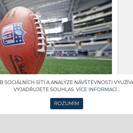
B SOCIÁLNÍCH SÍTÍ A ANALÝZE NÁVŠTĚVNOSTI VYUŽÍ
VYJADŘUJETE SOUHLAS.
VÍCE INFORMACÍ...
ROZUMÍM
benějších sportů USA
0
í s bohatou sportovní kulturou, přičemž sport