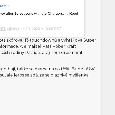
gramu
ency after 16 seasons with the Chargers. - : Reed
NFL
(@nfl),Úno 10, 2020 v 10:06 PST
riots skóroval 13 touchdownů a vyhrál dva Super
nformace. Ale majitel Pats Rober Kraft
učástí rodiny Patriots a v jiném dresu hrát
obíhají, takže se máme na co těšit. Bude těžké
su, ale letos se zdá, že se bláznivá myšlenka