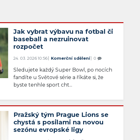
Jak vybrat výbavu na fotbal či
baseball a nezruinovat
rozpočet
24. 03. 2026 10:56
Komerční sdělení
0
Sledujete každý Super Bowl, po nocích
fandíte u Světové série a říkáte si, že
byste tenhle sport cht...
Pražský tým Prague Lions se
chystá s posilami na novou
sezónu evropské ligy