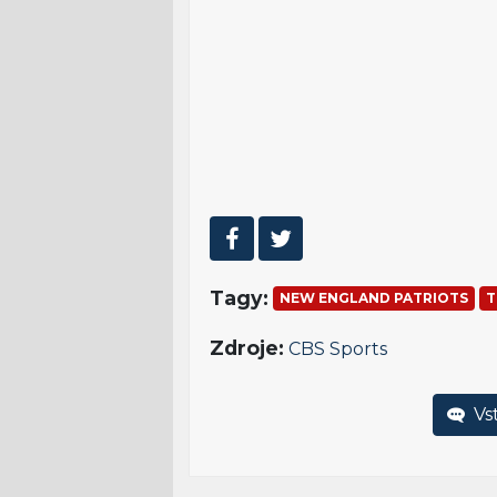
Tagy:
NEW ENGLAND PATRIOTS
T
Zdroje:
CBS Sports
Vst