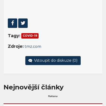
Tagy:
COVID-19
Zdroje:
tmz.com
Vstoupit do diskuze (
0
)
Nejnovější články