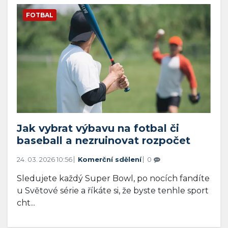
FOTBAL
Jak vybrat výbavu na fotbal či
baseball a nezruinovat rozpočet
24. 03. 2026 10:56
Komerční sdělení
0
Sledujete každý Super Bowl, po nocích fandíte
u Světové série a říkáte si, že byste tenhle sport
cht...