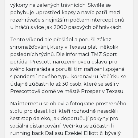
výkony na zelených trávnících. Skvěle se
pohybuje uprostřed kapsy a navíc patří mezi
rozehrávače s nejnižším počtem interceptionů
u hráčů s více jak 2000 pasových přihrávkách.
Tento víkend ale přešlápl a porušil zákaz
shromažďování, který v Texasu platí několik
posledních týdnů. Dle informací TMZ Sport
pořádal Prescott narozeninovou oslavu pro
svého kamaráda a porušil tím nařízení spojená
s pandemií nového typu koronaviru. Večírku se
údajně zúčastnilo až 30 osob, které se sešli v
Prescottově domě ve městě Prosper v Texasu.
Na internetu se objevila fotografie prostřeného
stolu pro deset lidí, kteří rozhodně neseděli
šest stop daleko, jak doporučují pokyny pro
sociální distancování. Večírku se zúčastnil i
running back Dallasu Ezekiel Elliott či bývalý