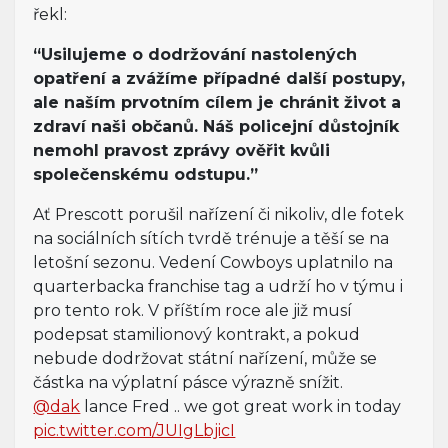
řekl:
“Usilujeme o dodržování nastolených
opatření a zvážíme případné další postupy,
ale naším prvotním cílem je chránit život a
zdraví naši občanů. Náš policejní důstojník
nemohl pravost zprávy ověřit kvůli
společenskému odstupu.”
Ať Prescott porušil nařízení či nikoliv, dle fotek
na sociálních sítích tvrdě trénuje a těší se na
letošní sezonu. Vedení Cowboys uplatnilo na
quarterbacka franchise tag a udrží ho v týmu i
pro tento rok. V příštím roce ale již musí
podepsat stamilionový kontrakt, a pokud
nebude dodržovat státní nařízení, může se
částka na výplatní pásce výrazně snížit.
@dak
lance Fred .. we got great work in today
pic.twitter.com/JUIgLbjicI