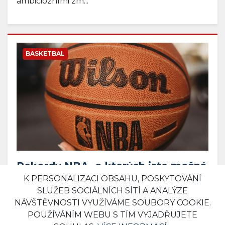
ambiciózními zm...
BASKETBAL
Rekordy NBA, o kterých jste možná
ani nevěděli
K PERSONALIZACI OBSAHU, POSKYTOVÁNÍ
SLUŽEB SOCIÁLNÍCH SÍTÍ A ANALÝZE
12. 03. 2025 09:25
Komerční sdělení
0
NÁVŠTĚVNOSTI VYUŽÍVÁME SOUBORY COOKIE.
POUŽÍVÁNÍM WEBU S TÍM VYJADŘUJETE
Basketbal neláká tolik jako fotbal nebo hokej,