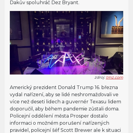
Dakův spoluhráč Dez Bryant.
zdroj:
tmz.com
Americký prezident Donald Trump 16. března
vydal nařízení, aby se lidé neshromažďovali ve
více než deseti lidech a guvernér Texasu lidem
doporučil, aby během pandemie zůstali doma.
Policejní oddělení města Prosper dostalo
informaci o možném porušení nařízených
pravidel, policejní šéf Scott Brewer ale k situaci