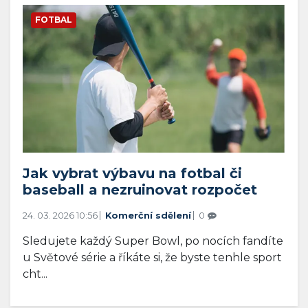
FOTBAL
Jak vybrat výbavu na fotbal či
baseball a nezruinovat rozpočet
24. 03. 2026 10:56
Komerční sdělení
0
Sledujete každý Super Bowl, po nocích fandíte
u Světové série a říkáte si, že byste tenhle sport
cht...