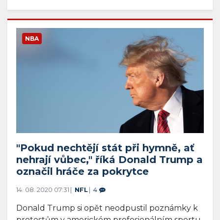
Porušil tím karanténu a byl
okamžitě propuštěn
16. 08. 2020 07:56
NFL
0
Na tohle rande Kemah Siverand nikdy
nezapomene. Toužil po dámské návštěvě,
porušil bezpečnostní prot...
NBA