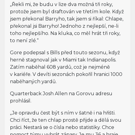
„Řekli mi, že budu v lize dva možná tři roky,
protože jsem byl draftován ve třetím kole. Když
jsem překonal Barryho, tak jsem si říkal: Chlape,
překonal jsi Barryho! Jednoho z nejlepší, ne-li
toho nejlepšího. Na kluka, co měl hrát tři roky,
to není zlé.“
Gore podepsal s Bills před touto sezonu, když
herně stagnoval jak v Miami tak Indianapolis.
Zatím naběhal 608 yardů, což je nejméně
v kariéře. V devíti sezonách pokořil hranici 1000
naběhaných yardů.
Quarterback Josh Allen na Gorovu adresu
prohlásil.
„Je opravdu čest být s ním v šatně i na hřišti.
Chci říct, že ten chlap prostě přijde a dělá svou
práci. Nestará se o čísla nebo statistiky. Chce
pomoct týmu vyhrát zápasy. Je mu 36 a hraje