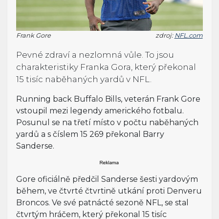
Frank Gore
zdroj:
NFL.com
Pevné zdraví a nezlomná vůle. To jsou
charakteristiky Franka Gora, který překonal
15 tisíc naběhaných yardů v NFL.
Running back Buffalo Bills, veterán Frank Gore
vstoupil mezi legendy amerického fotbalu.
Posunul se na třetí místo v počtu naběhaných
yardů a s číslem 15 269 překonal Barry
Sanderse.
Gore oficiálně předčil Sanderse šesti yardovým
během, ve čtvrté čtvrtině utkání proti Denveru
Broncos. Ve své patnácté sezoně NFL, se stal
čtvrtým hráčem, který překonal 15 tisíc