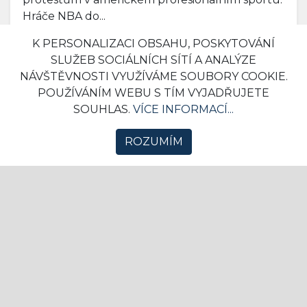
"Pokud nechtějí stát při hymně, ať
K PERSONALIZACI OBSAHU, POSKYTOVÁNÍ
nehrají vůbec," říká Donald Trump a
SLUŽEB SOCIÁLNÍCH SÍTÍ A ANALÝZE
označil hráče za pokrytce
NÁVŠTĚVNOSTI VYUŽÍVÁME SOUBORY COOKIE.
14. 08. 2020 07:31
NFL
4
POUŽÍVÁNÍM WEBU S TÍM VYJADŘUJETE
SOUHLAS.
VÍCE INFORMACÍ...
Donald Trump si opět neodpustil poznámky k
protestům v americkém profesionálním sportu.
ROZUMÍM
Hráče NBA do...
NHL