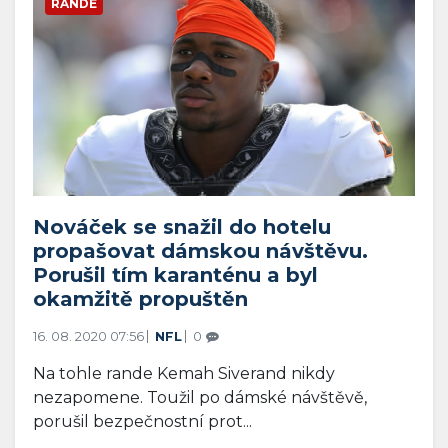
Spojené státy americké jsou zemí s bohatou
sportovní kulturou, přičemž sport hraje
důležitou roli na...
RANDE
Nováček se snažil do hotelu
propašovat dámskou návštěvu.