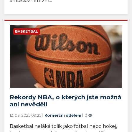
ambiciózními zm...
BASKETBAL
Rekordy NBA, o kterých jste možná
ani nevěděli
12. 03. 2025 09:25
Komerční sdělení
0
Basketbal neláká tolik jako fotbal nebo hokej,