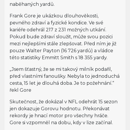
naběhaných yardů.
Frank Gore je ukázkou dlouhověkosti,
pevného zdraví a fyzické kondice. Ve své
kariéře odehrál 217 z 231 možných utkání.
Pokud bude zdraví sloužit, může svou pozici
mezi nejlepšími stále zlepšovat. Před ním je již
pouze Walter Payton (16 726 yardů) a vládce
této statistiky Emmitt Smith s 18 355 yardy.
„Jsem šťastný, že se mi takový milník podařil,
před vlastními fanoušky. Nebyla to jednoduchá
cesta, 15 let je dlouhá doba. Je to požehnání.“
řekl Gore
Skutečnost, že dokázal v NFL odehrát 15 sezon
jen dokazuje Gorovu hodnotu. Překonávat
rekordy je hnací motor pro všechny hráče.
Gore si vzpomněl na dobu, kdy v lize začínal.