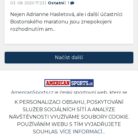
03. 08. 2020 17:23
Ostatní
1
Nejen Adrianne Hasletová, ale i další účastníci
Bostonského maratonu jsou znepokojeni
rozhodnutím am...
Načíst další
AmericanSports.cz
je český sportovní web, který se
zaměřuje na velké i menší americké sporty. Dočtete se
K PERSONALIZACI OBSAHU, POSKYTOVÁNÍ
zde novinky ze světa NHL, NBA, NFL, MLB, MLS, NASCAR
SLUŽEB SOCIÁLNÍCH SÍTÍ A ANALÝZE
a dalších. Chybět nebudou detaily ze života hráčů a
NÁVŠTĚVNOSTI VYUŽÍVÁME SOUBORY COOKIE.
zajímavosti ze zákulisí sportovního byznysu.
POUŽÍVÁNÍM WEBU S TÍM VYJADŘUJETE
Reklama
|
Redakce
SOUHLAS.
VÍCE INFORMACÍ...
© 2019 - 2026 AmericanSports.cz |
TISCALI MEDIA, a.s.
|