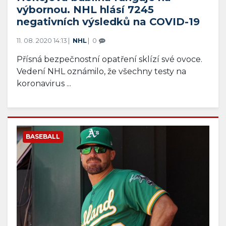
výbornou. NHL hlásí 7245
negativních výsledků na COVID-19
11. 08. 2020 14:13
NHL
0
Přísná bezpečnostní opatření sklízí své ovoce.
Vedení NHL oznámilo, že všechny testy na
koronavirus ...
BASEBALL