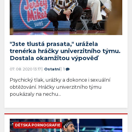
"Jste tlustá prasata," urážela
trenérka hráčky univerzitního týmu.
Dostala okamžitou výpověď
07. 08. 2020 13:17
Ostatní
1
Psychický tlak, urážky a dokonce i sexuální
obtěžování. Hráčky univerzitního týmu
poukázaly na nechu...
DĚTSKÁ PORNOGRAFIE