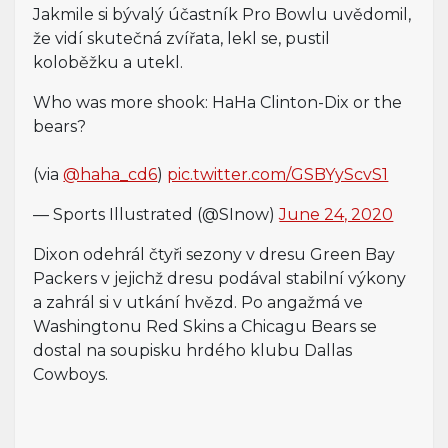
Jakmile si bývalý účastník Pro Bowlu uvědomil,
že vidí skutečná zvířata, lekl se, pustil
koloběžku a utekl.
Who was more shook: HaHa Clinton-Dix or the
bears?
(via
@haha_cd6
)
pic.twitter.com/GSBYyScvS1
— Sports Illustrated (@SInow)
June 24, 2020
Dixon odehrál čtyři sezony v dresu Green Bay
Packers v jejichž dresu podával stabilní výkony
a zahrál si v utkání hvězd. Po angažmá ve
Washingtonu Red Skins a Chicagu Bears se
dostal na soupisku hrdého klubu Dallas
Cowboys.