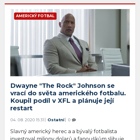
AMERICKÝ FOTBAL
Dwayne "The Rock" Johnson se
vrací do světa amerického fotbalu.
Koupil podíl v XFL a plánuje její
restart
04. 08. 2020 15:31
Ostatní
0
Slavný americký herec a a bývalý fotbalista
investoval miliony dolarů a fanouškům slibuje