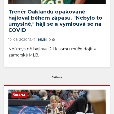
Trenér Oaklandu opakovaně
hajloval během zápasu. "Nebylo to
úmyslné," hájí se a vymlouvá se na
COVID
10. 08. 2020 15:47
MLB
0
Neúmyslně hajlovat? I k tomu může dojít v
zámořské MLB.
ŠIKANA