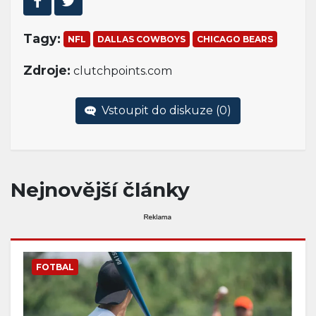
Tagy:
NFL
DALLAS COWBOYS
CHICAGO BEARS
Zdroje:
clutchpoints.com
Vstoupit do diskuze (
0
)
Nejnovější články
FOTBAL