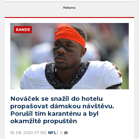
RANDE
Nováček se snažil do hotelu
propašovat dámskou návštěvu.
Porušil tím karanténu a byl
okamžitě propuštěn
16. 08. 2020 07:56
NFL
0