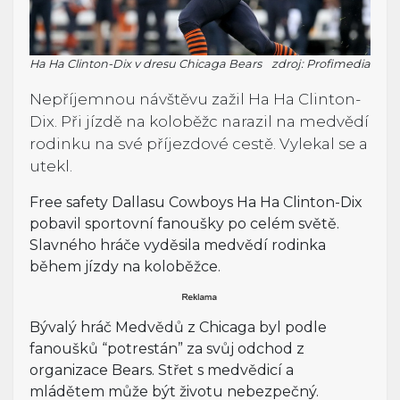
Ha Ha Clinton-Dix v dresu Chicaga Bears
zdroj: Profimedia
Nepříjemnou návštěvu zažil Ha Ha Clinton-
Dix. Při jízdě na koloběžc narazil na medvědí
rodinku na své příjezdové cestě. Vylekal se a
utekl.
Free safety Dallasu Cowboys Ha Ha Clinton-Dix
pobavil sportovní fanoušky po celém světě.
Slavného hráče vyděsila medvědí rodinka
během jízdy na koloběžce.
Bývalý hráč Medvědů z Chicaga byl podle
fanoušků “potrestán” za svůj odchod z
organizace Bears. Střet s medvědicí a
mládětem může být životu nebezpečný.