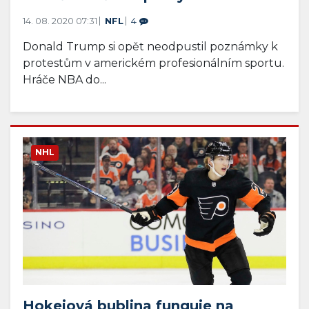
14. 08. 2020 07:31
NFL
4
Donald Trump si opět neodpustil poznámky k
protestům v americkém profesionálním sportu.
Hráče NBA do...
NHL
Hokejová bublina funguje na