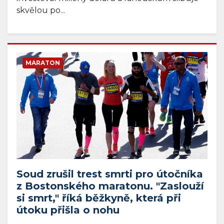
skvělou po...
MARATON
Soud zrušil trest smrti pro útočníka
z Bostonského maratonu. "Zaslouží
si smrt," říká běžkyně, která při
útoku přišla o nohu