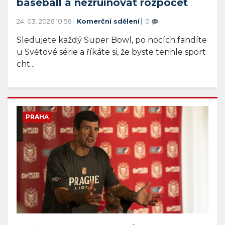
baseball a nezruinovat rozpočet
24. 03. 2026 10:56
Komerční sdělení
0
Sledujete každý Super Bowl, po nocích fandíte
u Světové série a říkáte si, že byste tenhle sport
cht...
PRAHA