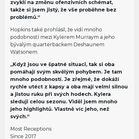
zvyklí na změnu ofenzivních schémat,
takže si jsem jistý, že vše proběhne bez
problémů.“
Hopkins také prohlásil, že vidí mnoho
podobností mezi Kylerem Murraym a jeho
bývalým quarterbackem Deshaunem
Watsonem.
„Když jsou ve špatné situaci, tak si oba
pomáhají svým skvělým pohybem. Je tam
mnoho podobností. Je zřejmé, že dokáží
rychle utéct z kapsy a oba mají velmi silnou
a jistou ruku při svých hodech. Kylera
sleduji celou sezonu. Viděl jsem mnoho
jeho highlightů. Vlastně víc jeho, než
svých.“
Most Receptions
Since 2017