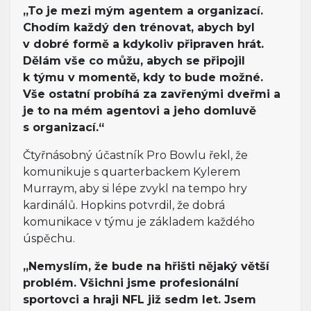
„To je mezi mým agentem a organizací.
Chodím každý den trénovat, abych byl
v dobré formě a kdykoliv připraven hrát.
Dělám vše co můžu, abych se připojil
k týmu v momentě, kdy to bude možné.
Vše ostatní probíhá za zavřenými dveřmi a
je to na mém agentovi a jeho domluvě
s organizací.“
Čtyřnásobný účastník Pro Bowlu řekl, že
komunikuje s quarterbackem Kylerem
Murraym, aby si lépe zvykl na tempo hry
kardinálů. Hopkins potvrdil, že dobrá
komunikace v týmu je základem každého
úspěchu.
„Nemyslím, že bude na hřišti nějaký větší
problém. Všichni jsme profesionální
sportovci a hraji NFL již sedm let. Jsem