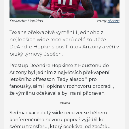
DeAndre Hopkins
zdroj:
si.com
Texans překvapivě vyměnili jednoho z
nejlepších wide receiverů celé soutěže.
DeAndre Hopkins posílí útok Arizony a věří v
brzký týmový úspěch.
Přestup DeAndre Hopkinse z Houstonu do
Arizony byl jedním z největších překvapení
letošního offseason. Tedy alespoň pro
fanoušky, sám Hopkins v rozhovoru prozradil,
že výměnu očekával a byl na ní připraven.
Sedmadvacetiletý wide receiver se během
konferenčního hovoru poprvé vyjádřil ke
svému transferu, který očekával od začátku