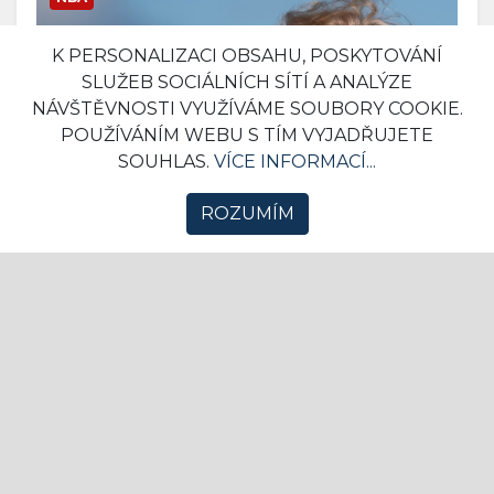
K PERSONALIZACI OBSAHU, POSKYTOVÁNÍ
SLUŽEB SOCIÁLNÍCH SÍTÍ A ANALÝZE
NÁVŠTĚVNOSTI VYUŽÍVÁME SOUBORY COOKIE.
POUŽÍVÁNÍM WEBU S TÍM VYJADŘUJETE
SOUHLAS.
VÍCE INFORMACÍ...
ROZUMÍM
"Pokud nechtějí stát při hymně, ať
nehrají vůbec," říká Donald Trump a
označil hráče za pokrytce
14. 08. 2020 07:31
NFL
4
Donald Trump si opět neodpustil poznámky k
protestům v americkém profesionálním sportu.
Hráče NBA do...