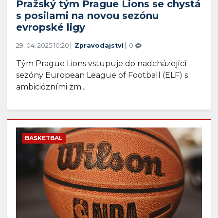
Pražský tým Prague Lions se chystá
s posilami na novou sezónu
evropské ligy
29. 04. 2025 10:20
Zpravodajství
0
Tým Prague Lions vstupuje do nadcházející
sezóny European League of Football (ELF) s
ambiciózními zm...
BASKETBAL