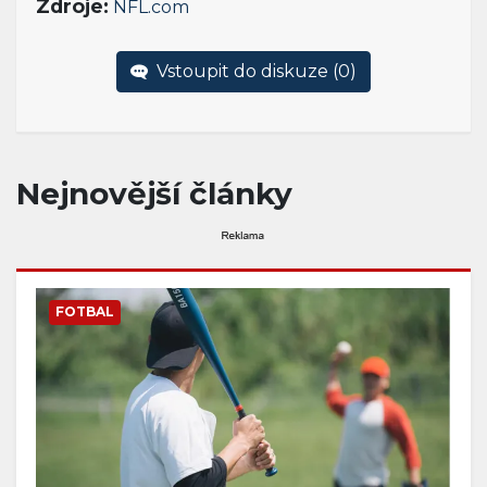
Zdroje:
NFL.com
Vstoupit do diskuze (
0
)
Nejnovější články
FOTBAL