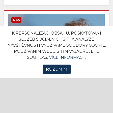
NBA
K PERSONALIZACI OBSAHU, POSKYTOVÁNÍ
SLUŽEB SOCIÁLNÍCH SÍTÍ A ANALÝZE
NÁVŠTĚVNOSTI VYUŽÍVÁME SOUBORY COOKIE.
POUŽÍVÁNÍM WEBU S TÍM VYJADŘUJETE
SOUHLAS.
VÍCE INFORMACÍ...
ROZUMÍM
"Pokud nechtějí stát při hymně, ať
nehrají vůbec," říká Donald Trump a
označil hráče za pokrytce
14. 08. 2020 07:31
NFL
4
Donald Trump si opět neodpustil poznámky k