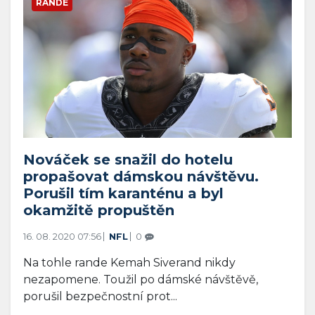
RANDE
Nováček se snažil do hotelu
propašovat dámskou návštěvu.
Porušil tím karanténu a byl
okamžitě propuštěn
16. 08. 2020 07:56
NFL
0
Na tohle rande Kemah Siverand nikdy
nezapomene. Toužil po dámské návštěvě,
porušil bezpečnostní prot...