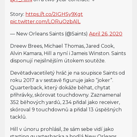
Story:
https://t.co/2IGHSy9Xgt
pic.twitter.com/LORuOzbAlL
— New Orleans Saints (@Saints)
April 26, 2020
Dreew Brees, Michael Thomas, Jared Cook,
Alvin Kamara, Hill a nyní i Jameis Winston. Saints
disponují nejsilnějším útokem soutěže.
Devětadvacetiletý hráč je na soupisce Saints od
roku 2017 a v sestavě figuruje jako “joker”.
Quarterback, který dokáže běhat, chytat
přihrávky, skórovat touchdowny. Zaznamenal
352 běhových yardů, 234 přidal jako receiver,
skóroval 9 touchdownů a přidal 13 úspěšných
tacklů.
Hill v únoru prohlásil, že sám sebe vidí jako
starting quarterbacka a hodlá New Orleans