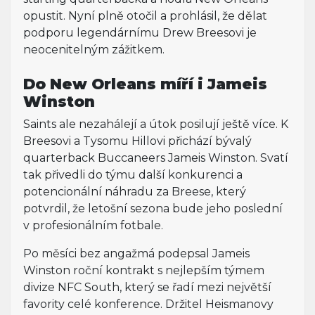
opustit. Nyní plně otočil a prohlásil, že dělat
podporu legendárnímu Drew Breesovi je
neocenitelným zážitkem.
Do New Orleans míří i Jameis
Winston
Saints ale nezahálejí a útok posilují ještě více. K
Breesovi a Tysomu Hillovi přichází bývalý
quarterback Buccaneers Jameis Winston. Svatí
tak přivedli do týmu další konkurenci a
potencionální náhradu za Breese, který
potvrdil, že letošní sezona bude jeho poslední
v profesionálním fotbale.
Po měsíci bez angažmá podepsal Jameis
Winston roční kontrakt s nejlepším týmem
divize NFC South, který se řadí mezi největší
favority celé konference. Držitel Heismanovy