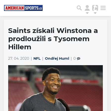
Saints získali Winstona a
prodloužili s Tysomem
Hillem
27. 04. 2020
NFL
Ondřej Huml
0