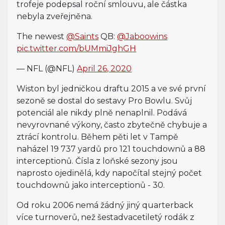
trofeje podepsal roční smlouvu, ale částka
nebyla zveřejněna.
The newest
@Saints
QB:
@Jaboowins
pic.twitter.com/bUMmiJghGH
— NFL (@NFL)
April 26, 2020
Wiston byl jedničkou draftu 2015 a ve své první
sezoně se dostal do sestavy Pro Bowlu. Svůj
potenciál ale nikdy plně nenaplnil. Podává
nevyrovnané výkony, často zbytečně chybuje a
ztrácí kontrolu. Během pěti let v Tampě
naházel 19 737 yardů pro 121 touchdownů a 88
interceptionů. Čísla z loňské sezony jsou
naprosto ojedinělá, kdy napočítal stejný počet
touchdownů jako interceptionů - 30.
Od roku 2006 nemá žádný jiný quarterback
více turnoverů, než šestadvacetiletý rodák z