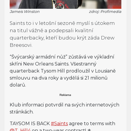
Jameis Winston
zdroj: Profimedia
Saints to i v letošní sezoně myslí s útokem
na titul vážně a podepsali kvalitní
quarterbacky, kteří budou krýt záda Drew
Breesovi.
“Švýcarský armádní nůž” zůstává ve výkladní
skříni New Orleans Saints. Všestranný
quarterback Tysom Hill prodloužil v Lousianě
smlouvu na dva roky a vydělá si 21 milionů
dolarů.
Klub informaci potvrdil na svých internetových
stránkách.
TAYSOM IS BACK
#Saints
agree to terms with
@T_Hill4
on a two-year contract! ⚜️