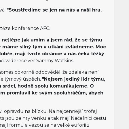
vá:
"Soustředíme se jen na nás a naši hru,
ítěze konference AFC.
ji nejlépe jak umím a jsem rád, že se týmu
ale máme silný tým a utkání zvládneme. Moc
dobře, mají tvrdé obránce a nás čeká těžký
nci widereceiver Sammy Watkins.
homes pokorně odpověděl, že zdaleka není
 je týmový úspěch.
"Nejsem jediný lídr týmu,
a srdci, hodně spolu komunikujeme. O
em promluvil ke svým spoluhráčům, abych
"
 opravdu na blízku. Na nejcennější trofej
iots jsou ze hry venku a tak mají Náčelníci cestu
ají formu a vezou se na velké euforii z