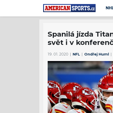
NH
Spanilá jízda Tita
svět i v konferen
19. 01. 2020
NFL
Ondřej Huml