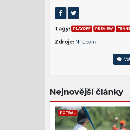
Tagy:
PLAYOFF
PREVIEW
TENNE
Zdroje:
NFL.com
Vst
Nejnovější články
FOTBAL