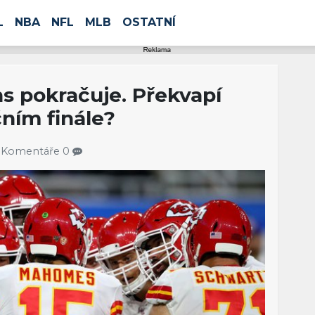
L
NBA
NFL
MLB
OSTATNÍ
ns pokračuje. Překvapí
čním finále?
0