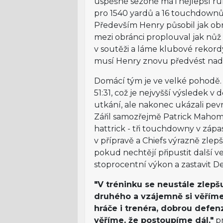
úspěšné sezoně má i nejlepší ru
pro 1540 yardů a 16 touchdownů. 
Především Henry působil jak obr
mezi obránci proplouval jak nůž
v soutěži a láme klubové rekordy
musí Henry znovu předvést nad
Domácí tým je ve velké pohodě. 
51:31, což je nejvyšší výsledek v
utkání, ale nakonec ukázali pev
Zářil samozřejmě Patrick Mahom
hattrick - tři touchdowny v zápa
v přípravě a Chiefs výrazně zlepš
pokud nechtějí připustit další 
stoprocentní výkon a zastavit D
"V tréninku se neustále zlep
druhého a vzájemně si věříme.
hráče i trenéra, dobrou defenz
věříme, že postoupíme dál,"
pr