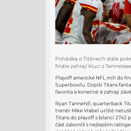
Pohádka o Titánech stále pokra
finále zahrají kluci z Tenness
Playoff americké NFL míří do fi
Superbowlu. Dopíší Titans fanta
favorita a konečně si zahrají z
Ryan Tannehill, quarterback Tit
trenér Mike Vrabel určitě netušil
Titans do playoff s bilancí 274
část zakončil s nejlepším rating