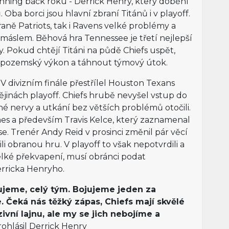
nning back roku - Derrick Henry, který doběhl
Oba borci jsou hlavní zbraní Titánů i v playoff.
aně Patriots, tak i Ravens velké problémy a
 máslem. Běhová hra Tennessee je třetí nejlepší
. Pokud chtějí Titáni na půdě Chiefs uspět,
pozemský výkon a táhnout týmový útok.
V divizním finále přestřílel Houston Texans
 dějinách playoff. Chiefs hrubě nevyšel vstup do
né nervy a utkání bez větších problémů otočili.
es a především Travis Kelce, který zaznamenal
se. Trenér Andy Reid v prosinci změnil pár věcí
ili obranou hru. V playoff to však nepotvrdili a
velké překvapení, musí obránci podat
erricka Henryho.
šujeme, celý tým. Bojujeme jeden za
 Čeká nás těžký zápas, Chiefs mají skvělé
ivní lajnu, ale my se jich nebojíme a
ohlásil Derrick Henry