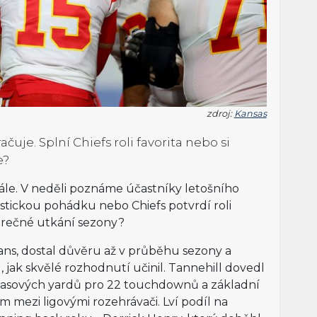
zdroj:
Kansas
čuje. Splní Chiefs roli favorita nebo si
ee?
nále. V neděli poznáme účastníky letošního
stickou pohádku nebo Chiefs potvrdí roli
ávěrečné utkání sezony?
ans, dostal důvěru až v průběhu sezony a
, jak skvělé rozhodnutí učinil. Tannehill dovedl
2 pasových yardů pro 22 touchdownů a základní
em mezi ligovými rozehrávači. Lví podíl na