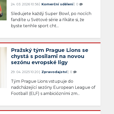
24. 03. 2026 10:56
Komerční sdělení
0
Sledujete každý Super Bowl, po nocích
fandíte u Světové série a říkáte si, že
byste tenhle sport cht...
Pražský tým Prague Lions se
chystá s posilami na novou
sezónu evropské ligy
29. 04. 2025 10:20
Zpravodajství
0
Tým Prague Lions vstupuje do
nadcházející sezóny European League of
Football (ELF) s ambiciózními zm...