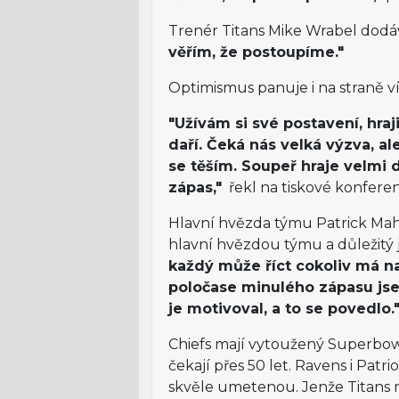
Trenér Titans Mike Wrabel dodá
věřím, že postoupíme."
Optimismus panuje i na straně v
"Užívám si své postavení, hra
daří. Čeká nás velká výzva, 
se těším. Soupeř hraje velmi 
zápas,"
řekl na tiskové konfere
Hlavní hvězda týmu Patrick Ma
hlavní hvězdou týmu a důležitý
každý může říct cokoliv má n
poločase minulého zápasu js
je motivoval, a to se povedlo.
Chiefs mají vytoužený Superbowl
čekají přes 50 let. Ravens i Patr
skvěle umetenou. Jenže Titans m