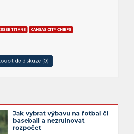
SSEE TITANS
KANSAS CITY CHIEFS
oupit do diskuze (
0
)
Jak vybrat výbavu na fotbal či
baseball a nezruinovat
rozpočet