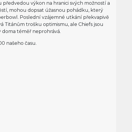
 předvedou výkon na hranici svých možností a
stí, mohou dopsat úžasnou pohádku, který
perbowl. Poslední vzájemné utkání překvapivě
vá Titánům trošku optimismu, ale Chiefs jsou
ý doma téměř neprohrává.
:00 našeho času.