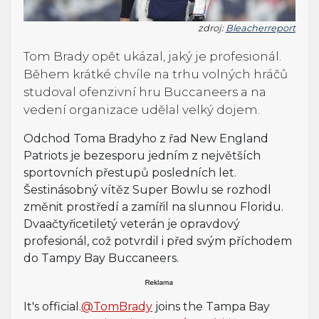
zdroj:
Bleacherreport
Tom Brady opět ukázal, jaký je profesionál.
Během krátké chvíle na trhu volných hráčů
studoval ofenzivní hru Buccaneers a na
vedení organizace udělal velký dojem.
Odchod Toma Bradyho z řad New England
Patriots je bezesporu jedním z největších
sportovních přestupů posledních let.
Šestinásobný vítěz Super Bowlu se rozhodl
změnit prostředí a zamířil na slunnou Floridu.
Dvaačtyřicetiletý veterán je opravdový
profesionál, což potvrdil i před svým příchodem
do Tampy Bay Buccaneers.
It's official.
@TomBrady
joins the Tampa Bay