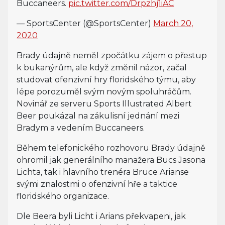
Buccaneers.
pic.twitter.com/Drpzhj1iAC
— SportsCenter (@SportsCenter)
March 20,
2020
Brady údajně neměl zpočátku zájem o přestup
k bukanýrům, ale když změnil názor, začal
studovat ofenzivní hry floridského týmu, aby
lépe porozuměl svým novým spoluhráčům.
Novinář ze serveru Sports Illustrated Albert
Beer poukázal na zákulisní jednání mezi
Bradym a vedením Buccaneers.
Během telefonického rozhovoru Brady údajně
ohromil jak generálního manažera Bucs Jasona
Lichta, tak i hlavního trenéra Bruce Arianse
svými znalostmi o ofenzivní hře a taktice
floridského organizace.
Dle Beera byli Licht i Arians překvapeni, jak