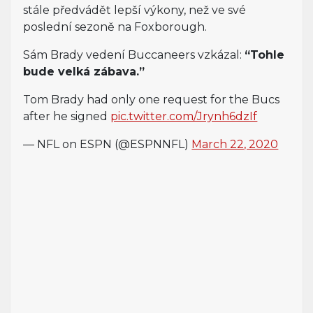
stále předvádět lepší výkony, než ve své
poslední sezoně na Foxborough.
Sám Brady vedení Buccaneers vzkázal:
“Tohle
bude velká zábava.”
Tom Brady had only one request for the Bucs
after he signed
pic.twitter.com/Jrynh6dzIf
— NFL on ESPN (@ESPNNFL)
March 22, 2020