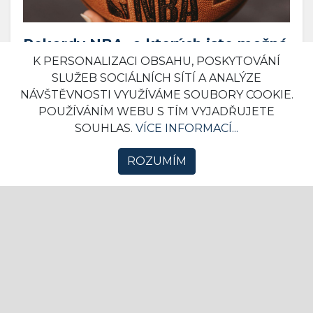
Rekordy NBA, o kterých jste možná
ani nevěděli
K PERSONALIZACI OBSAHU, POSKYTOVÁNÍ
SLUŽEB SOCIÁLNÍCH SÍTÍ A ANALÝZE
12. 03. 2025 09:25
Komerční sdělení
0
NÁVŠTĚVNOSTI VYUŽÍVÁME SOUBORY COOKIE.
POUŽÍVÁNÍM WEBU S TÍM VYJADŘUJETE
Basketbal neláká tolik jako fotbal nebo hokej,
SOUHLAS.
VÍCE INFORMACÍ...
to ale neznamená, že se v něm nic neděje.
Třeba takov...
ROZUMÍM
SPORT