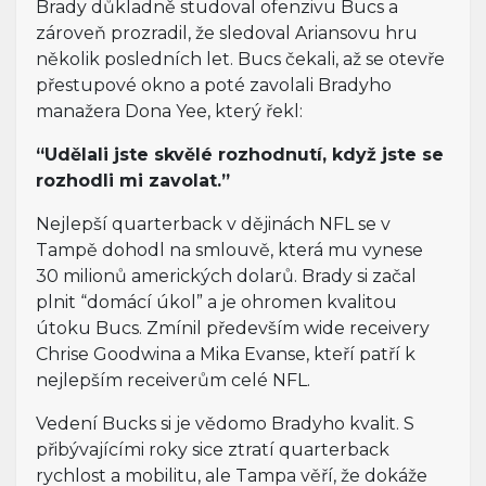
Brady důkladně studoval ofenzivu Bucs a
zároveň prozradil, že sledoval Ariansovu hru
několik posledních let. Bucs čekali, až se otevře
přestupové okno a poté zavolali Bradyho
manažera Dona Yee, který řekl:
“Udělali jste skvělé rozhodnutí, když jste se
rozhodli mi zavolat.”
Nejlepší quarterback v dějinách NFL se v
Tampě dohodl na smlouvě, která mu vynese
30 milionů amerických dolarů. Brady si začal
plnit “domácí úkol” a je ohromen kvalitou
útoku Bucs. Zmínil především wide receivery
Chrise Goodwina a Mika Evanse, kteří patří k
nejlepším receiverům celé NFL.
Vedení Bucks si je vědomo Bradyho kvalit. S
přibývajícími roky sice ztratí quarterback
rychlost a mobilitu, ale Tampa věří, že dokáže