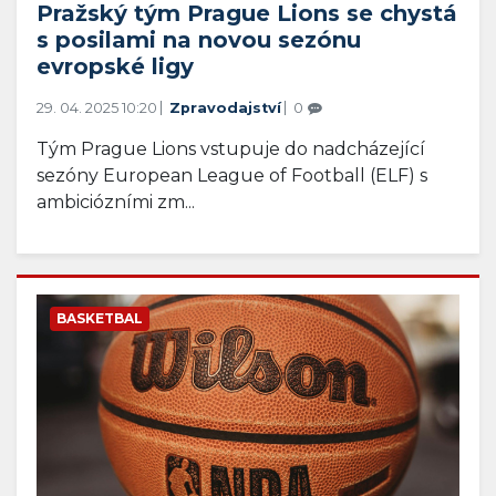
Pražský tým Prague Lions se chystá
s posilami na novou sezónu
evropské ligy
29. 04. 2025 10:20
Zpravodajství
0
Tým Prague Lions vstupuje do nadcházející
sezóny European League of Football (ELF) s
ambiciózními zm...
BASKETBAL