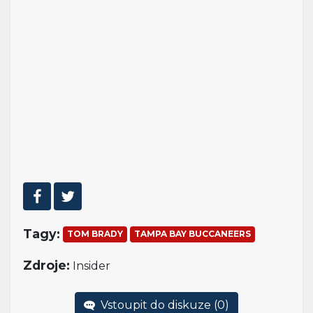
Tagy:
TOM BRADY
TAMPA BAY BUCCANEERS
Zdroje:
Insider
Vstoupit do diskuze (
0
)