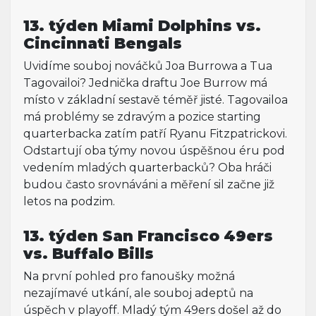
13. týden Miami Dolphins vs.
Cincinnati Bengals
Uvidíme souboj nováčků Joa Burrowa a Tua
Tagovailoi? Jednička draftu Joe Burrow má
místo v základní sestavě téměř jisté. Tagovailoa
má problémy se zdravým a pozice starting
quarterbacka zatím patří Ryanu Fitzpatrickovi.
Odstartují oba týmy novou úspěšnou éru pod
vedením mladých quarterbacků? Oba hráči
budou často srovnáváni a měření sil začne již
letos na podzim.
13. týden San Francisco 49ers
vs. Buffalo Bills
Na první pohled pro fanoušky možná
nezajímavé utkání, ale souboj adeptů na
úspěch v playoff. Mladý tým 49ers došel až do