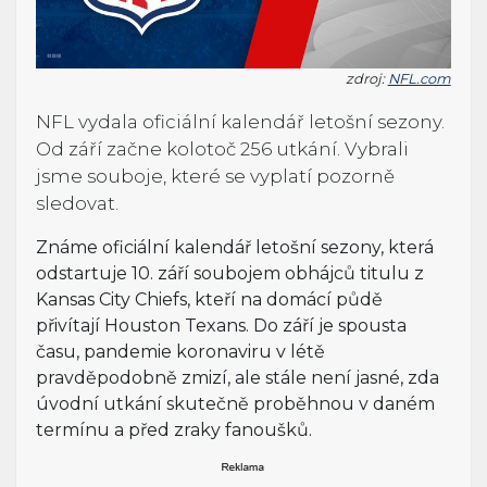
zdroj:
NFL.com
NFL vydala oficiální kalendář letošní sezony.
Od září začne kolotoč 256 utkání. Vybrali
jsme souboje, které se vyplatí pozorně
sledovat.
Známe oficiální kalendář letošní sezony, která
odstartuje 10. září soubojem obhájců titulu z
Kansas City Chiefs, kteří na domácí půdě
přivítají Houston Texans. Do září je spousta
času, pandemie koronaviru v létě
pravděpodobně zmizí, ale stále není jasné, zda
úvodní utkání skutečně proběhnou v daném
termínu a před zraky fanoušků.