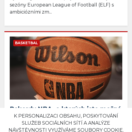
sezóny European League of Football (ELF) s
ambiciózními zm...
BASKETBAL
Rekordy NBA, o kterých jste možná
ani nevěděli
K PERSONALIZACI OBSAHU, POSKYTOVÁNÍ
SLUŽEB SOCIÁLNÍCH SÍTÍ A ANALÝZE
12. 03. 2025 09:25
Komerční sdělení
0
NÁVŠTĚVNOSTI VYUŽÍVÁME SOUBORY COOKIE.