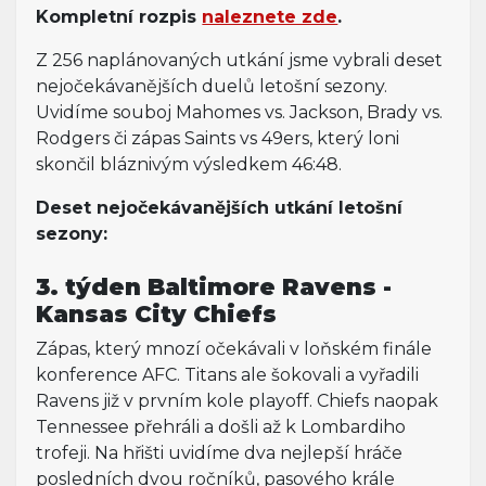
Kompletní rozpis
naleznete zde
.
Z 256 naplánovaných utkání jsme vybrali deset
nejočekávanějších duelů letošní sezony.
Uvidíme souboj Mahomes vs. Jackson, Brady vs.
Rodgers či zápas Saints vs 49ers, který loni
skončil bláznivým výsledkem 46:48.
Deset nejočekávanějších utkání letošní
sezony:
3. týden Baltimore Ravens -
Kansas City Chiefs
Zápas, který mnozí očekávali v loňském finále
konference AFC. Titans ale šokovali a vyřadili
Ravens již v prvním kole playoff. Chiefs naopak
Tennessee přehráli a došli až k Lombardiho
trofeji. Na hřišti uvidíme dva nejlepší hráče
posledních dvou ročníků, pasového krále