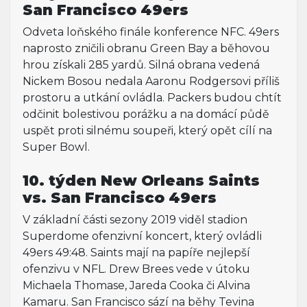
San Francisco 49ers
Odveta loňského finále konference NFC. 49ers
naprosto zničili obranu Green Bay a běhovou
hrou získali 285 yardů. Silná obrana vedená
Nickem Bosou nedala Aaronu Rodgersovi příliš
prostoru a utkání ovládla. Packers budou chtít
odčinit bolestivou porážku a na domácí půdě
uspět proti silnému soupeři, který opět cílí na
Super Bowl.
10. týden New Orleans Saints
vs. San Francisco 49ers
V základní části sezony 2019 viděl stadion
Superdome ofenzivní koncert, který ovládli
49ers 49:48. Saints mají na papíře nejlepší
ofenzivu v NFL. Drew Brees vede v útoku
Michaela Thomase, Jareda Cooka či Alvina
Kamaru. San Francisco sází na běhy Tevina