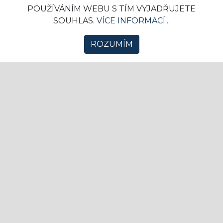
POUŽÍVÁNÍM WEBU S TÍM VYJADŘUJETE
Basketbal neláká tolik jako fotbal nebo hokej,
SOUHLAS.
VÍCE INFORMACÍ...
to ale neznamená, že se v něm nic neděje.
Třeba takov...
ROZUMÍM
SPORT
Stručná historie nejoblíbenějších
sportů USA