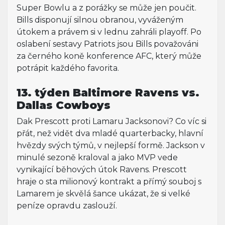
Super Bowlu a z porážky se může jen poučit.
Bills disponují silnou obranou, vyváženým
útokem a právem si v lednu zahráli playoff. Po
oslabení sestavy Patriots jsou Bills považováni
za černého koně konference AFC, který může
potrápit každého favorita.
13. týden Baltimore Ravens vs.
Dallas Cowboys
Dak Prescott proti Lamaru Jacksonovi? Co víc si
přát, než vidět dva mladé quarterbacky, hlavní
hvězdy svých týmů, v nejlepší formě. Jackson v
minulé sezoně kraloval a jako MVP vede
vynikající běhových útok Ravens. Prescott
hraje o sta milionový kontrakt a přímý souboj s
Lamarem je skvělá šance ukázat, že si velké
peníze opravdu zaslouží.