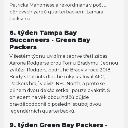
Patricka Mahomese a rekordmana v počtu
běhových yardů quarterbackem, Lamara
Jacksona.
6. týden Tampa Bay
Buccaneers - Green Bay
Packers
V šestém týdnu uvidíme teprve třetí zápas
Aarona Rodgerse proti Tomu Bradymu. Jednou
zvítězil Rodgers, podruhé Brady v roce 2018.
Brady s Patriots dlouhé roky kraloval AFC,
Packers hrají v divizi NFC North, a proto se
během dvou dekád setkali pouze dvakrát. S
ohledem na věk obou hráčů půjde
pravděpodobně o poslední souboj dvou
legendárních quarterbacků.
9. týden Green Bay Packers -