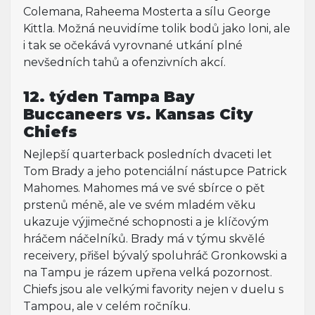
Colemana, Raheema Mosterta a sílu George
Kittla. Možná neuvidíme tolik bodů jako loni, ale
i tak se očekává vyrovnané utkání plné
nevšedních tahů a ofenzivních akcí.
12. týden Tampa Bay
Buccaneers vs. Kansas City
Chiefs
Nejlepší quarterback posledních dvaceti let
Tom Brady a jeho potenciální nástupce Patrick
Mahomes. Mahomes má ve své sbírce o pět
prstenů méně, ale ve svém mladém věku
ukazuje výjimečné schopnosti a je klíčovým
hráčem náčelníků. Brady má v týmu skvělé
receivery, přišel bývalý spoluhráč Gronkowski a
na Tampu je rázem upřena velká pozornost.
Chiefs jsou ale velkými favority nejen v duelu s
Tampou, ale v celém ročníku.