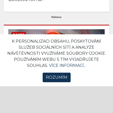
RANDE
K PERSONALIZACI OBSAHU, POSKYTOVÁNÍ
SLUŽEB SOCIÁLNÍCH SÍTÍ A ANALÝZE
NÁVŠTĚVNOSTI VYUŽÍVÁME SOUBORY COOKIE.
POUŽÍVÁNÍM WEBU S TÍM VYJADŘUJETE
SOUHLAS.
VÍCE INFORMACÍ...
ROZUMÍM
Nováček se snažil do hotelu
propašovat dámskou návštěvu.
Porušil tím karanténu a byl
okamžitě propuštěn