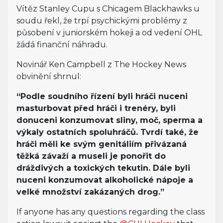
Vítěz Stanley Cupu s Chicagem Blackhawks u
soudu řekl, že trpí psychickými problémy z
působení v juniorském hokeji a od vedení OHL
žádá finanční náhradu.
Novinář Ken Campbell z The Hockey News
obvinění shrnul:
“Podle soudního řízení byli hráči nuceni
masturbovat před hráči i trenéry, byli
donuceni konzumovat sliny, moč, sperma a
výkaly ostatních spoluhráčů. Tvrdí také, že
hráči měli ke svým genitáliím přivázaná
těžká závaží a museli je ponořit do
dráždivých a toxických tekutin. Dále byli
nuceni konzumovat alkoholické nápoje a
velké množství zakázaných drog.”
If anyone has any questions regarding the class