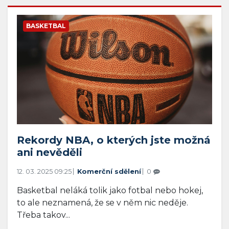
BASKETBAL
Rekordy NBA, o kterých jste možná
ani nevěděli
12. 03. 2025 09:25
Komerční sdělení
0
Basketbal neláká tolik jako fotbal nebo hokej,
to ale neznamená, že se v něm nic neděje.
Třeba takov...