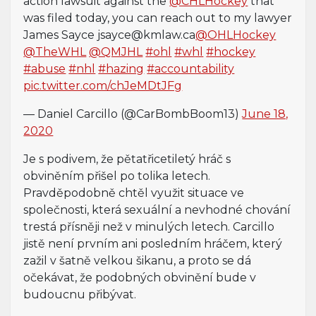
action lawsuit against the
@CHLHockey
that
was filed today, you can reach out to my lawyer
James Sayce jsayce@kmlaw.ca
@OHLHockey
@TheWHL
@QMJHL
#ohl
#whl
#hockey
#abuse
#nhl
#hazing
#accountability
pic.twitter.com/chJeMDtJFg
— Daniel Carcillo (@CarBombBoom13)
June 18,
2020
Je s podivem, že pětatřicetiletý hráč s
obviněním přišel po tolika letech.
Pravděpodobně chtěl využit situace ve
společnosti, která sexuální a nevhodné chování
trestá přísněji než v minulých letech. Carcillo
jistě není prvním ani posledním hráčem, který
zažil v šatně velkou šikanu, a proto se dá
očekávat, že podobných obvinění bude v
budoucnu přibývat.