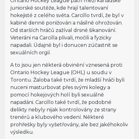
Ontario Hockey League patří mezi kanadské
juniorské soutěže, kde hrají talentovaní
hokejisté z celého světa. Carcillo tvrdí, že byl v
kabině denně ponižován a násilně ohrožován.
Od starších hráčů zažíval drsné šikanování.
Veteráni na Carcilla plivali, močili a fyzicky
napadali. Údajně byl i donucen zúčastnit se
sexuálních orgií.
A to jsou jen některá obvinění vznesená proti
Ontario Hockey League (OHL) u soudu v
Torontu. Žaloba také tvrdí, že mladší hráči byli
nuceni masturbovat přes svými kolegy a
pomocí hokejových holí byli sexuálně
napadáni. Carcillo také tvrdí, že podobné
delikty nebyly nijak kontrolovány ze strany
trenérů a klubového vedení. Některé
prohřešky byly vyšetřovány, ale bez jakéhokoliv
výsledku.