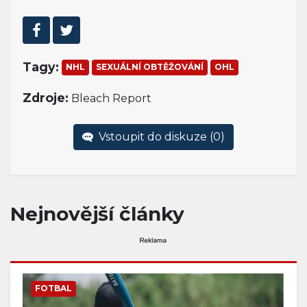
Tagy:
NHL
SEXUÁLNÍ OBTĚŽOVÁNÍ
OHL
Zdroje:
Bleach Report
Vstoupit do diskuze (
0
)
Nejnovější články
FOTBAL