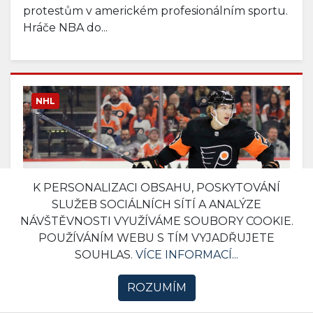
protestům v americkém profesionálním sportu.
Hráče NBA do...
NHL
K PERSONALIZACI OBSAHU, POSKYTOVÁNÍ
SLUŽEB SOCIÁLNÍCH SÍTÍ A ANALÝZE
NÁVŠTĚVNOSTI VYUŽÍVÁME SOUBORY COOKIE.
POUŽÍVÁNÍM WEBU S TÍM VYJADŘUJETE
Hokejová bublina funguje na
SOUHLAS.
VÍCE INFORMACÍ...
výbornou. NHL hlásí 7245
ROZUMÍM
negativních výsledků na COVID-19