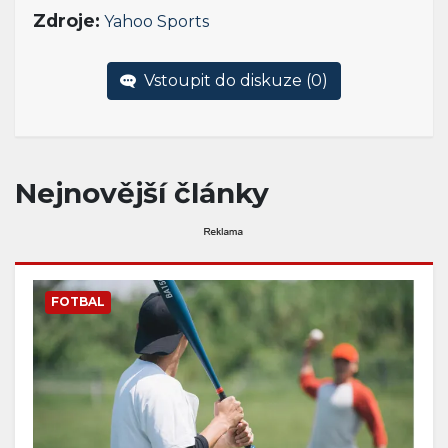
Zdroje:
Yahoo Sports
Vstoupit do diskuze (
0
)
Nejnovější články
FOTBAL