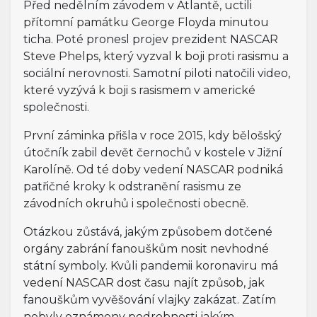
Před nedělním závodem v Atlantě, uctili
přítomní památku George Floyda minutou
ticha. Poté pronesl projev prezident NASCAR
Steve Phelps, který vyzval k boji proti rasismu a
sociální nerovnosti. Samotní piloti natočili video,
které vyzývá k boji s rasismem v americké
společnosti.
První záminka přišla v roce 2015, kdy bělošský
útočník zabil devět černochů v kostele v Jižní
Karolíně. Od té doby vedení NASCAR podniká
patřičné kroky k odstranění rasismu ze
závodních okruhů i společnosti obecně.
Otázkou zůstává, jakým způsobem dotčené
orgány zabrání fanouškům nosit nevhodné
státní symboly. Kvůli pandemii koronaviru má
vedení NASCAR dost času najít způsob, jak
fanouškům vyvěšování vlajky zakázat. Zatím
nebyly oznámeny podrobnosti jakým