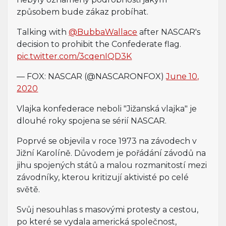
způsobem bude zákaz probíhat.
Talking with
@BubbaWallace
after NASCAR's
decision to prohibit the Confederate flag.
pic.twitter.com/3cqenIQD3K
— FOX: NASCAR (@NASCARONFOX)
June 10,
2020
Vlajka konfederace neboli "Jižanská vlajka" je
dlouhé roky spojena se sérií NASCAR.
Poprvé se objevila v roce 1973 na závodech v
Jižní Karolíně. Důvodem je pořádání závodů na
jihu spojených států a malou rozmanitostí mezi
závodníky, kterou kritizují aktivisté po celé
světě.
Svůj nesouhlas s masovými protesty a cestou,
po které se vydala americká společnost,