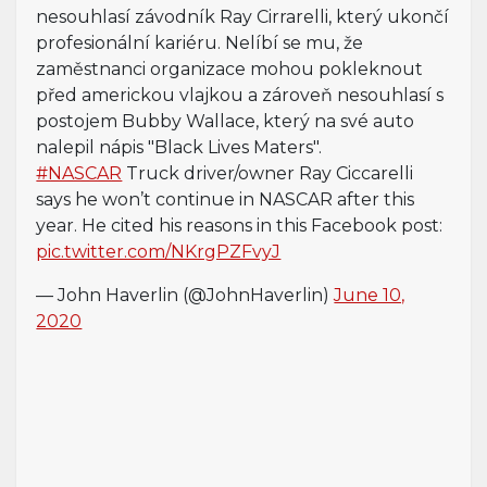
nesouhlasí závodník Ray Cirrarelli, který ukončí
profesionální kariéru. Nelíbí se mu, že
zaměstnanci organizace mohou pokleknout
před americkou vlajkou a zároveň nesouhlasí s
postojem Bubby Wallace, který na své auto
nalepil nápis "Black Lives Maters".
#NASCAR
Truck driver/owner Ray Ciccarelli
says he won’t continue in NASCAR after this
year. He cited his reasons in this Facebook post:
pic.twitter.com/NKrgPZFvyJ
— John Haverlin (@JohnHaverlin)
June 10,
2020