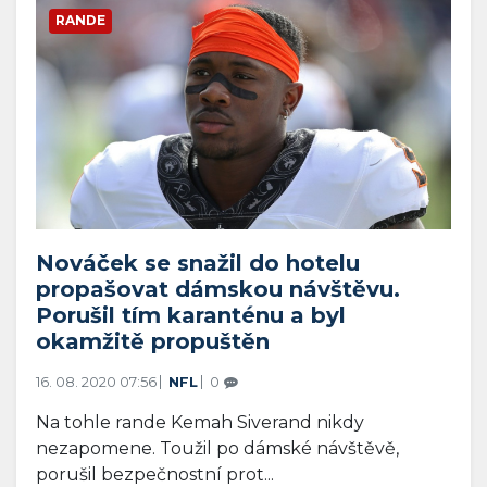
RANDE
Nováček se snažil do hotelu
propašovat dámskou návštěvu.
Porušil tím karanténu a byl
okamžitě propuštěn
16. 08. 2020 07:56
NFL
0
Na tohle rande Kemah Siverand nikdy
nezapomene. Toužil po dámské návštěvě,
porušil bezpečnostní prot...