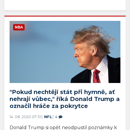
NBA
"Pokud nechtějí stát při hymně, ať
nehrají vůbec," říká Donald Trump a
označil hráče za pokrytce
14. 08. 2020 07:31
NFL
4
Donald Trump si opět neodpustil poznámky k