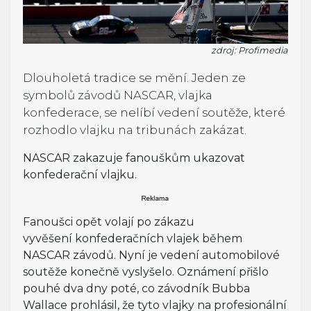
zdroj: Profimedia
Dlouholetá tradice se mění. Jeden ze
symbolů závodů NASCAR, vlajka
konfederace, se nelíbí vedení soutěže, které
rozhodlo vlajku na tribunách zakázat.
NASCAR zakazuje fanouškům ukazovat
konfederační vlajku.
Fanoušci opět volají po zákazu
vyvěšení konfederačních vlajek během
NASCAR závodů. Nyní je vedení automobilové
soutěže konečně vyslyšelo. Oznámení přišlo
pouhé dva dny poté, co závodník Bubba
Wallace prohlásil, že tyto vlajky na profesionální