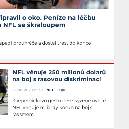
ipravil o oko. Peníze na léčbu
 NFL se škraloupem
apadl protihráče a dostal trest do konce
NFL věnuje 250 milionů dolarů
na boj s rasovou diskriminací
12. 06. 2020 19:30
NFL
0
Kaepernickovo gesto nese kýžené ovoce.
NFL věnuje miliardy korun na boj s
rasismem.