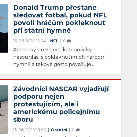
Donald Trump přestane
sledovat fotbal, pokud NFL
povolí hráčům pokleknout
při státní hymně
16. 06. 2020 12:04
NFL
0
Americký prezident kategoricky
nesouhlasí s pokleknutím pří národní
hymně a takové gesto považuje...
Závodníci NASCAR vyjadřují
podporu nejen
protestujícím, ale i
americkému policejnímu
sboru
15. 06. 2020 18:00
Ostatní
0