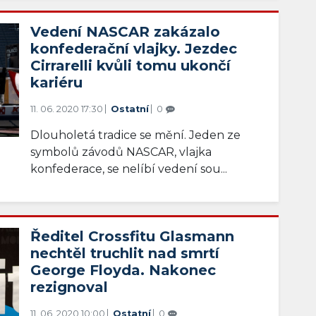
Vedení NASCAR zakázalo
konfederační vlajky. Jezdec
Cirrarelli kvůli tomu ukončí
kariéru
11. 06. 2020 17:30
Ostatní
0
Dlouholetá tradice se mění. Jeden ze
symbolů závodů NASCAR, vlajka
konfederace, se nelíbí vedení sou...
Ředitel Crossfitu Glasmann
nechtěl truchlit nad smrtí
George Floyda. Nakonec
rezignoval
11. 06. 2020 10:00
Ostatní
0