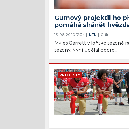
Gumový projektil ho př
pomáhá shánět hvězda
15. 06. 2020 12:34
NFL
0
Myles Garrett v loňské sezoně n
sezony. Nyní udělal dobro...
PROTESTY