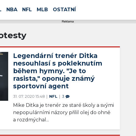
L
NBA
NFL
MLB
OSTATNÍ
otesty
Legendární trenér Ditka
nesouhlasí s pokleknutím
během hymny. "Je to
rasista," oponuje známý
sportovní agent
31. 07. 2020 15:48
NFL
3
Mike Ditka je trenér ze staré školy a svými
nepopulárními názory přilil olej do ohně
a rozdmýchal...