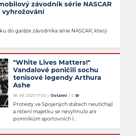
omobilový závodník série NASCAR
 vyhrožování
ku do garáže závodníka série NASCAR, který
"White Lives Matters!"
Vandalové poničili sochu
tenisové legendy Arthura
Ashe
18. 06. 2020 17:00
Ostatní
0
Protesty ve Spojených státech neutichají
a ničení majetku se nevyhnulo ani
pomníkům sportovních l...