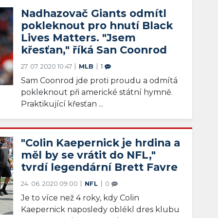
Nadhazovač Giants odmítl
pokleknout pro hnutí Black
Lives Matters. "Jsem
křesťan," říká San Coonrod
27. 07. 2020 10:47
MLB
1
Sam Coonrod jde proti proudu a odmítá
pokleknout při americké státní hymně.
Praktikující křesťan ...
"Colin Kaepernick je hrdina a
měl by se vrátit do NFL,"
tvrdí legendární Brett Favre
24. 06. 2020 09:00
NFL
0
Je to více než 4 roky, kdy Colin
Kaepernick naposledy oblékl dres klubu