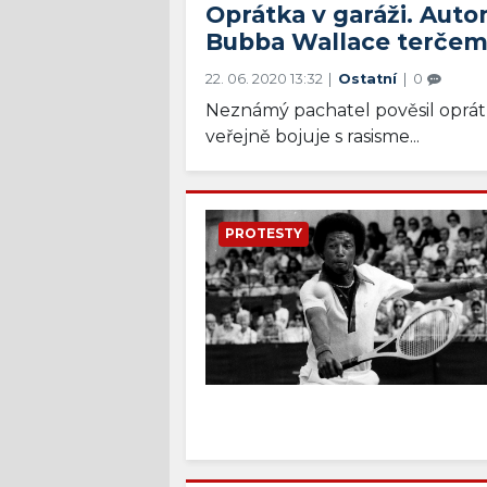
Oprátka v garáži. Aut
Bubba Wallace terčem
22. 06. 2020 13:32
Ostatní
0
Neznámý pachatel pověsil oprát
veřejně bojuje s rasisme...
PROTESTY