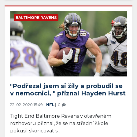
BALTIMORE RAVENS
"Podřezal jsem si žíly a probudil se
v nemocnici, " přiznal Hayden Hurst
22. 02. 2020 15:49
NFL
0
Tight End Baltimore Ravens v otevřeném
rozhovoru přiznal, že se na střední škole
pokusil skoncovat s...