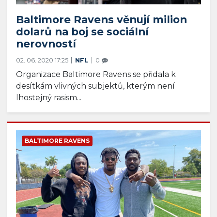
Baltimore Ravens věnují milion
dolarů na boj se sociální
nerovností
02. 06. 2020 17:25
NFL
0
Organizace Baltimore Ravens se přidala k
desítkám vlivných subjektů, kterým není
lhostejný rasism...
BALTIMORE RAVENS