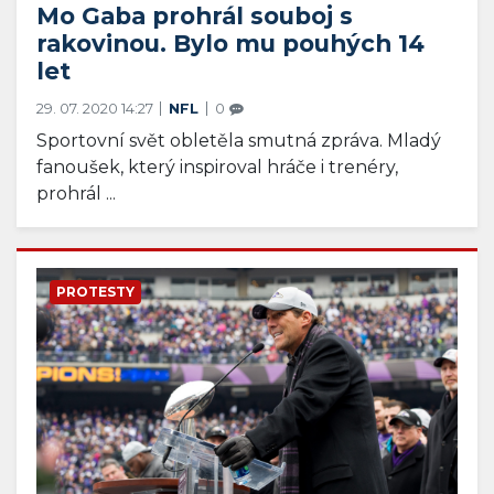
Mo Gaba prohrál souboj s
rakovinou. Bylo mu pouhých 14
let
29. 07. 2020 14:27
NFL
0
Sportovní svět obletěla smutná zpráva. Mladý
fanoušek, který inspiroval hráče i trenéry,
prohrál ...
PROTESTY