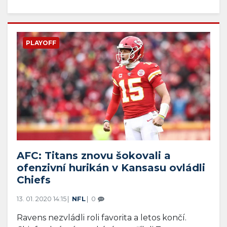
PLAYOFF
AFC: Titans znovu šokovali a
ofenzivní hurikán v Kansasu ovládli
Chiefs
13. 01. 2020 14:15
NFL
0
Ravens nezvládli roli favorita a letos končí.