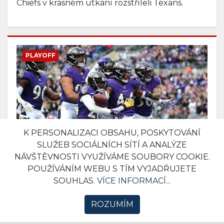
Chiefs v krásném utkání rozstříleli Texans.
PLAYOFF
K PERSONALIZACI OBSAHU, POSKYTOVÁNÍ
SLUŽEB SOCIÁLNÍCH SÍTÍ A ANALÝZE
NÁVŠTĚVNOSTI VYUŽÍVÁME SOUBORY COOKIE.
Ravens v základní části dominovali.
POUŽÍVÁNÍM WEBU S TÍM VYJADŘUJETE
Potvrdí formu proti překvapení z
SOUHLAS.
VÍCE INFORMACÍ...
Tennessee?
ROZUMÍM
11. 01. 2020 14:39
NFL
0