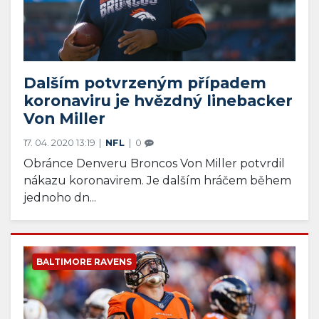
Dalším potvrzeným případem
koronaviru je hvězdný linebacker
Von Miller
17. 04. 2020 13:19
NFL
0
Obránce Denveru Broncos Von Miller potvrdil
nákazu koronavirem. Je dalším hráčem během
jednoho dn...
BALTIMORE RAVENS