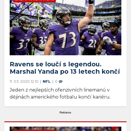
Ravens se loučí s legendou.
Marshal Yanda po 13 letech končí
11. 03. 2020 12:10
NFL
0
Jeden z nejlepších ofenzivních linemanů v
dějinách amerického fotbalu končí kariéru.