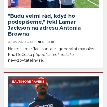
"Budu velmi rád, když ho
podepíšeme," řekl Lamar
Jackson na adresu Antonia
Browna
07. 05. 2020 14:00
NFL
0
Nejen Lamar Jackson, ale i generální manažer
Eric DeCosta připouští možnost, že
nevyzpytatelný re...
BALTIMORE RAVENS